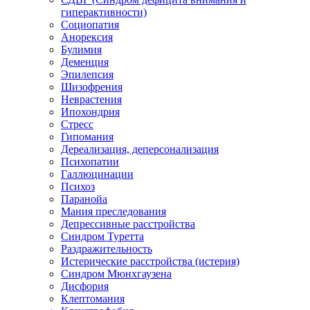
гиперактивности)
Социопатия
Анорексия
Булимия
Деменция
Эпилепсия
Шизофрения
Неврастения
Ипохондрия
Стресс
Гипомания
Дереализация, деперсонализация
Психопатии
Галлюцинации
Психоз
Паранойа
Мания преследования
Депрессивные расстройства
Синдром Туретта
Раздражительность
Истерические расстройства (истерия)
Синдром Мюнхгаузена
Дисфория
Клептомания