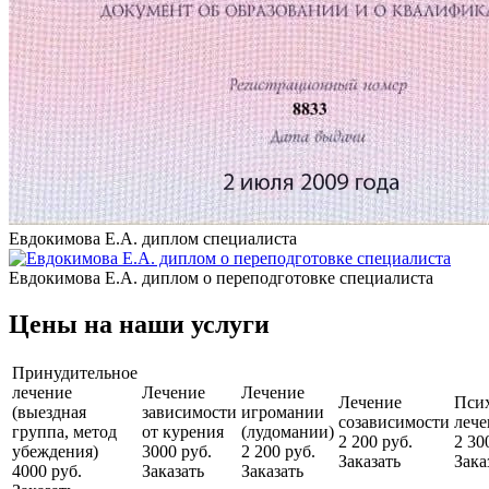
Евдокимова Е.А. диплом специалиста
Евдокимова Е.А. диплом о переподготовке специалиста
Цены на наши услуги
Принудительное
лечение
Лечение
Лечение
Лечение
Псих
(выездная
зависимости
игромании
созависимости
лече
группа, метод
от курения
(лудомании)
2 200 руб.
2 30
убеждения)
3000 руб.
2 200 руб.
Заказать
Зака
4000 руб.
Заказать
Заказать