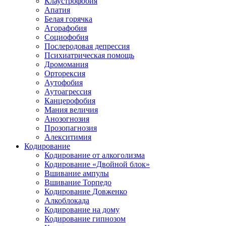
Клаустрофобия
Апатия
Белая горячка
Агорафобия
Социофобия
Послеродовая депрессия
Психиатрическая помощь
Дромомания
Орторексия
Аутофобия
Аутоагрессия
Канцерофобия
Мания величия
Анозогнозия
Прозопагнозия
Алекситимия
Кодирование
Кодирование от алкоголизма
Кодирование «Двойной блок»
Вшивание ампулы
Вшивание Торпедо
Кодирование Довженко
Алкоблокада
Кодирование на дому
Кодирование гипнозом