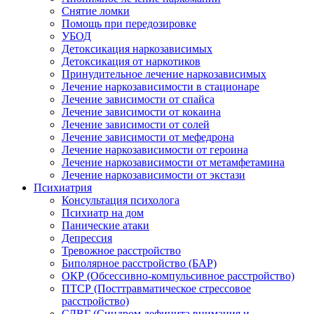
Снятие ломки
Помощь при передозировке
УБОД
Детоксикация наркозависимых
Детоксикация от наркотиков
Принудительное лечение наркозависимых
Лечение наркозависимости в стационаре
Лечение зависимости от спайса
Лечение зависимости от кокаина
Лечение зависимости от солей
Лечение зависимости от мефедрона
Лечение наркозависимости от героина
Лечение наркозависимости от метамфетамина
Лечение наркозависимости от экстази
Психиатрия
Консультация психолога
Психиатр на дом
Панические атаки
Депрессия
Тревожное расстройство
Биполярное расстройство (БАР)
ОКР (Обсессивно-компульсивное расстройство)
ПТСР (Посттравматическое стрессовое
расстройство)
СДВГ (Синдром дефицита внимания и