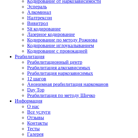
Кодирование от наркозависимости
Эспераль
Алкоминал
Налтрексон
Вивитрол
Sit кодирование
Лазерное кодирование
Кодирование по методу Рожнова
Кодирование иглоукалыванием
Кодирование с провокацией
Реабилитация
Реабилитационный центр
Реабилитация алкозависимых
Реабилитация наркозависимых
12 шагов
Анонимная реабилитация наркоманов
Day Top
Реабилитация по методу Шичко
Информация
О нас
Все услуги
Отзывы
Контакты
Тесты
Галерея