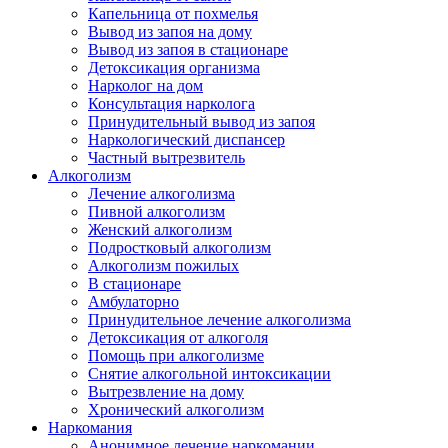
Капельница от похмелья
Вывод из запоя на дому
Вывод из запоя в стационаре
Детоксикация организма
Нарколог на дом
Консультация нарколога
Принудительный вывод из запоя
Наркологический диспансер
Частный вытрезвитель
Алкоголизм
Лечение алкоголизма
Пивной алкоголизм
Женский алкоголизм
Подростковый алкоголизм
Алкоголизм пожилых
В стационаре
Амбулаторно
Принудительное лечение алкоголизма
Детоксикация от алкоголя
Помощь при алкоголизме
Снятие алкогольной интоксикации
Вытрезвление на дому
Хронический алкоголизм
Наркомания
Анонимное лечение наркомании