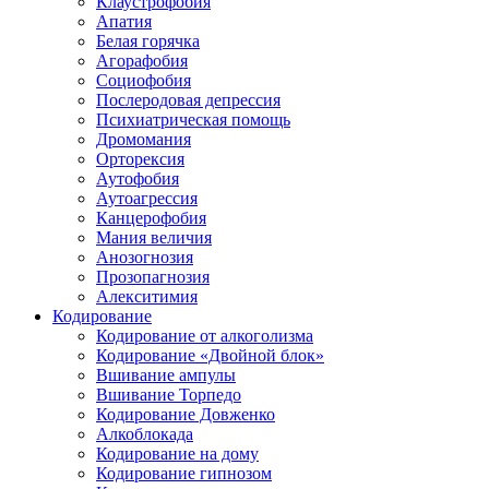
Клаустрофобия
Апатия
Белая горячка
Агорафобия
Социофобия
Послеродовая депрессия
Психиатрическая помощь
Дромомания
Орторексия
Аутофобия
Аутоагрессия
Канцерофобия
Мания величия
Анозогнозия
Прозопагнозия
Алекситимия
Кодирование
Кодирование от алкоголизма
Кодирование «Двойной блок»
Вшивание ампулы
Вшивание Торпедо
Кодирование Довженко
Алкоблокада
Кодирование на дому
Кодирование гипнозом