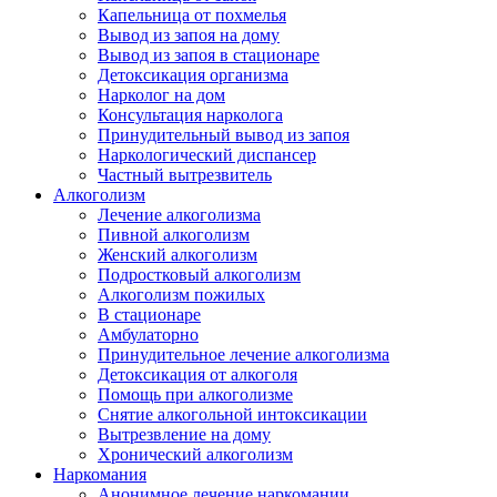
Капельница от похмелья
Вывод из запоя на дому
Вывод из запоя в стационаре
Детоксикация организма
Нарколог на дом
Консультация нарколога
Принудительный вывод из запоя
Наркологический диспансер
Частный вытрезвитель
Алкоголизм
Лечение алкоголизма
Пивной алкоголизм
Женский алкоголизм
Подростковый алкоголизм
Алкоголизм пожилых
В стационаре
Амбулаторно
Принудительное лечение алкоголизма
Детоксикация от алкоголя
Помощь при алкоголизме
Снятие алкогольной интоксикации
Вытрезвление на дому
Хронический алкоголизм
Наркомания
Анонимное лечение наркомании