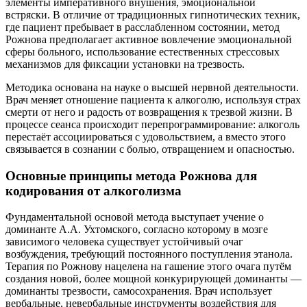
элементы императивного внушения, эмоциональной
встряски. В отличие от традиционных гипнотических техник,
где пациент пребывает в расслабленном состоянии, метод
Рожнова предполагает активное вовлечение эмоциональной
сферы больного, использование естественных стрессовых
механизмов для фиксации установки на трезвость.
Методика основана на науке о высшей нервной деятельности.
Врач меняет отношение пациента к алкоголю, используя страх
смерти от него и радость от возвращения к трезвой жизни. В
процессе сеанса происходит перепрограммирование: алкоголь
перестаёт ассоциироваться с удовольствием, а вместо этого
связывается в сознании с болью, отвращением и опасностью.
Основные принципы метода Рожнова для
кодирования от алкоголизма
Фундаментальной основой метода выступает учение о
доминанте А.А. Ухтомского, согласно которому в мозге
зависимого человека существует устойчивый очаг
возбуждения, требующий постоянного поступления этанола.
Терапия по Рожнову нацелена на гашение этого очага путём
создания новой, более мощной конкурирующей доминанты —
доминанты трезвости, самосохранения. Врач использует
вербальные, невербальные инструменты воздействия для