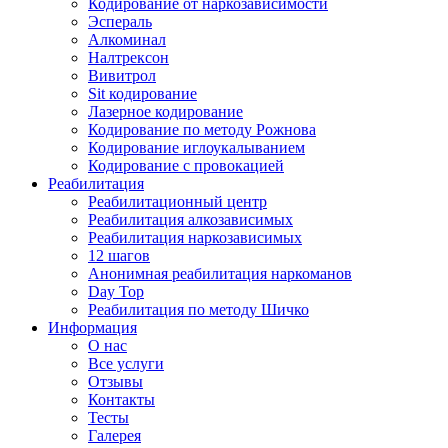
Кодирование от наркозависимости
Эспераль
Алкоминал
Налтрексон
Вивитрол
Sit кодирование
Лазерное кодирование
Кодирование по методу Рожнова
Кодирование иглоукалыванием
Кодирование с провокацией
Реабилитация
Реабилитационный центр
Реабилитация алкозависимых
Реабилитация наркозависимых
12 шагов
Анонимная реабилитация наркоманов
Day Top
Реабилитация по методу Шичко
Информация
О нас
Все услуги
Отзывы
Контакты
Тесты
Галерея