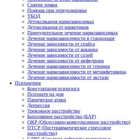
Снятие ломки
Помощь при передозировке
УБОД
Детоксикация наркозависимых
Детоксикация от наркотиков
Принудительное лечение наркозависимых
Лечение наркозависимости в стационаре
Лечение зависимости от спайса
Лечение зависимости от кокаина
Лечение зависимости от солей
Лечение зависимости от мефедрона
Лечение наркозависимости от героина
Лечение наркозависимости от метамфетамина
Лечение наркозависимости от экстази
Психиатрия
Консультация психолога
Психиатр на дом
Панические атаки
Депрессия
Тревожное расстройство
Биполярное расстройство (БАР)
ОКР (Обсессивно-компульсивное расстройство)
ПТСР (Посттравматическое стрессовое
расстройство)
СДВГ (Синдром дефицита внимания и