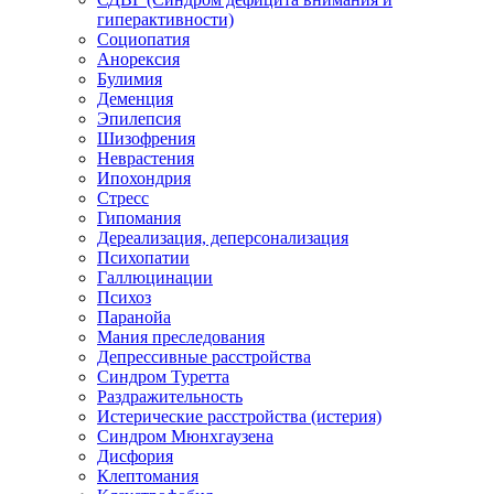
гиперактивности)
Социопатия
Анорексия
Булимия
Деменция
Эпилепсия
Шизофрения
Неврастения
Ипохондрия
Стресс
Гипомания
Дереализация, деперсонализация
Психопатии
Галлюцинации
Психоз
Паранойа
Мания преследования
Депрессивные расстройства
Синдром Туретта
Раздражительность
Истерические расстройства (истерия)
Синдром Мюнхгаузена
Дисфория
Клептомания