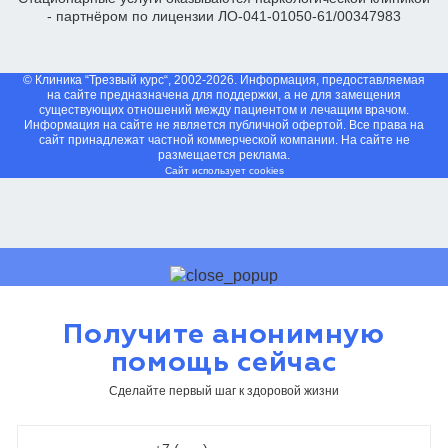
- партнёром по лицензии ЛО-041-01050-61/00347983
© Клиника “Трезвый курс“, 2002-2026. Информация, предоставляемая
на сайте предназначена для поддержки, а не для замещения
существующих отношений между пациентом и лечащим врачом.
Информация на сайте не является публичной офертой. Все права на
сайт принадлежат частной коммерческой компании. На сайте не
размещается реклама.
Сайт использует cookies
Получите анонимную
помощь сейчас
Сделайте первый шаг к здоровой жизни