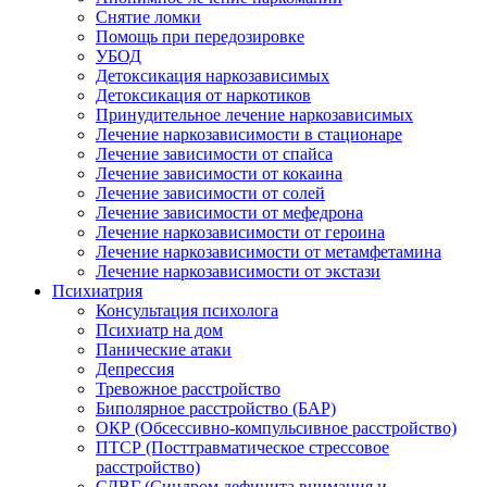
Снятие ломки
Помощь при передозировке
УБОД
Детоксикация наркозависимых
Детоксикация от наркотиков
Принудительное лечение наркозависимых
Лечение наркозависимости в стационаре
Лечение зависимости от спайса
Лечение зависимости от кокаина
Лечение зависимости от солей
Лечение зависимости от мефедрона
Лечение наркозависимости от героина
Лечение наркозависимости от метамфетамина
Лечение наркозависимости от экстази
Психиатрия
Консультация психолога
Психиатр на дом
Панические атаки
Депрессия
Тревожное расстройство
Биполярное расстройство (БАР)
ОКР (Обсессивно-компульсивное расстройство)
ПТСР (Посттравматическое стрессовое
расстройство)
СДВГ (Синдром дефицита внимания и