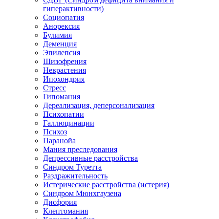
гиперактивности)
Социопатия
Анорексия
Булимия
Деменция
Эпилепсия
Шизофрения
Неврастения
Ипохондрия
Стресс
Гипомания
Дереализация, деперсонализация
Психопатии
Галлюцинации
Психоз
Паранойа
Мания преследования
Депрессивные расстройства
Синдром Туретта
Раздражительность
Истерические расстройства (истерия)
Синдром Мюнхгаузена
Дисфория
Клептомания