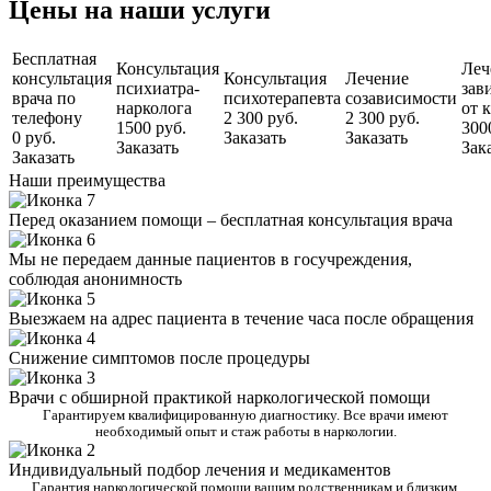
Цены на наши услуги
Бесплатная
Консультация
Леч
консультация
Консультация
Лечение
психиатра-
зав
врача по
психотерапевта
созависимости
нарколога
от 
телефону
2 300 руб.
2 300 руб.
1500 руб.
300
0 руб.
Заказать
Заказать
Заказать
Зак
Заказать
Наши преимущества
Перед оказанием помощи – бесплатная консультация врача
Мы не передаем данные пациентов в госучреждения,
соблюдая анонимность
Выезжаем на адрес пациента в течение часа после обращения
Снижение симптомов после процедуры
Врачи с обширной практикой наркологической помощи
Гарантируем квалифицированную диагностику. Все врачи имеют
необходимый опыт и стаж работы в наркологии.
Индивидуальный подбор лечения и медикаментов
Гарантия наркологической помощи вашим родственникам и близким.