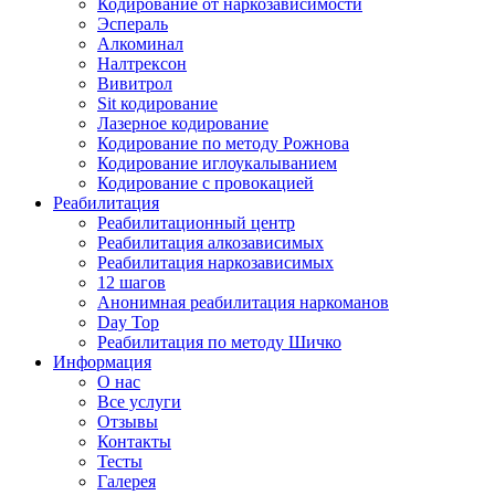
Кодирование от наркозависимости
Эспераль
Алкоминал
Налтрексон
Вивитрол
Sit кодирование
Лазерное кодирование
Кодирование по методу Рожнова
Кодирование иглоукалыванием
Кодирование с провокацией
Реабилитация
Реабилитационный центр
Реабилитация алкозависимых
Реабилитация наркозависимых
12 шагов
Анонимная реабилитация наркоманов
Day Top
Реабилитация по методу Шичко
Информация
О нас
Все услуги
Отзывы
Контакты
Тесты
Галерея