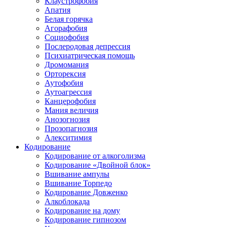
Клаустрофобия
Апатия
Белая горячка
Агорафобия
Социофобия
Послеродовая депрессия
Психиатрическая помощь
Дромомания
Орторексия
Аутофобия
Аутоагрессия
Канцерофобия
Мания величия
Анозогнозия
Прозопагнозия
Алекситимия
Кодирование
Кодирование от алкоголизма
Кодирование «Двойной блок»
Вшивание ампулы
Вшивание Торпедо
Кодирование Довженко
Алкоблокада
Кодирование на дому
Кодирование гипнозом