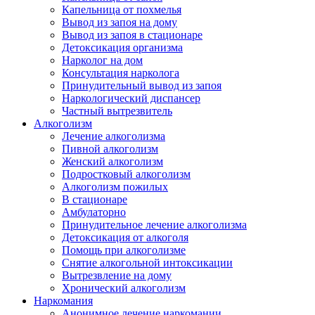
Капельница от похмелья
Вывод из запоя на дому
Вывод из запоя в стационаре
Детоксикация организма
Нарколог на дом
Консультация нарколога
Принудительный вывод из запоя
Наркологический диспансер
Частный вытрезвитель
Алкоголизм
Лечение алкоголизма
Пивной алкоголизм
Женский алкоголизм
Подростковый алкоголизм
Алкоголизм пожилых
В стационаре
Амбулаторно
Принудительное лечение алкоголизма
Детоксикация от алкоголя
Помощь при алкоголизме
Снятие алкогольной интоксикации
Вытрезвление на дому
Хронический алкоголизм
Наркомания
Анонимное лечение наркомании