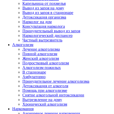
Капельница от похмелья
Вывод из запоя на дому
Вывод из запоя в стационаре
Детоксикация организма
Нарколог на дом
Консультация нарколога
Принудительный вывод из запоя
Наркологический диспансер
Частный вытрезвитель
Алкоголизм
Лечение алкоголизма
Пивной алкоголизм
Женский алкоголизм
Подростковый алкоголизм
Алкоголизм пожилых
В стационаре
Амбулаторно
Принудительное лечение алкоголизма
Детоксикация от алкоголя
Помощь при алкоголизме
Снятие алкогольной интоксикации
Вытрезвление на дому
Хронический алкоголизм
Наркомания
Анонимное лечение наркомании