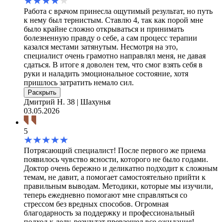
Работа с врачом принесла ощутимый результат, но путь
к нему был тернистым. Ставлю 4, так как порой мне
было крайне сложно открываться и принимать
болезненную правду о себе, а сам процесс терапии
казался местами затянутым. Несмотря на это,
специалист очень грамотно направлял меня, не давая
сдаться. В итоге я доволен тем, что смог взять себя в
руки и наладить эмоциональное состояние, хотя
пришлось затратить немало сил.
Раскрыть
Дмитрий Н.
38 | Шахунья
03.05.2026
5
Потрясающий специалист! После первого же приема
появилось чувство ясности, которого не было годами.
Доктор очень бережно и деликатно подходит к сложным
темам, не давит, а помогает самостоятельно прийти к
правильным выводам. Методики, которые мы изучили,
теперь ежедневно помогают мне справляться со
стрессом без вредных способов. Огромная
благодарность за поддержку и профессиональный
подход к делу, результат превзошел все ожидания!