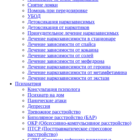
Снятие ломки
Помощь при передозировке
УБОД
Детоксикация наркозависимых
Детоксикация от наркотиков
Принудительное лечение наркозависимых
Лечение наркозависимости в стационаре
Лечение зависимости от спайса
Лечение зависимости от кокаина
Лечение зависимости от солей
Лечение зависимости от мефедрона
Лечение наркозависимости от героина
Лечение наркозависимости от метамфетамина
Лечение наркозависимости от экстази
Психиатрия
Консультация психолога
Психиатр на дом
Панические атаки
Депрессия
Тревожное расстройство
Биполярное расстройство (БАР)
ОКР (Обсессивно-компульсивное расстройство)
ПТСР (Посттравматическое стрессовое
расстройство)
СДВГ (Синдром дефицита внимания и