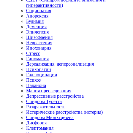
гиперактивности)
Социопатия
Анорексия
Булимия
Деменция
Эпилепсия
Шизофрения
Неврастения
Ипохондрия
Стресс
Гипомания
Дереализация, деперсонализация
Психопатии
Галлюцинации
Психоз
Паранойа
Мания преследования
Депрессивные расстройства
Синдром Туретта
Раздражительность
Истерические расстройства (истерия)
Синдром Мюнхгаузена
Дисфория
Клептомания