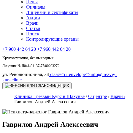
Цены
Филиалы
Лицензии и сертификаты
Акции
Врачи
Статьи
Поиск
Контролирующие органы
+7 960 442 64 20
+7 960 442 64 20
Круглосуточно, без выходных
Лицензия № Л041-01137-77/00293272
ул. Революционная, 34
class="i i-envelope">
info@trezviy-
kurs.clinic
Клиника Трезвый Курс в Шахунье
/
О центре
/
Врачи /
Гаврилов Андрей Алексеевич
Гаврилов Андрей Алексеевич