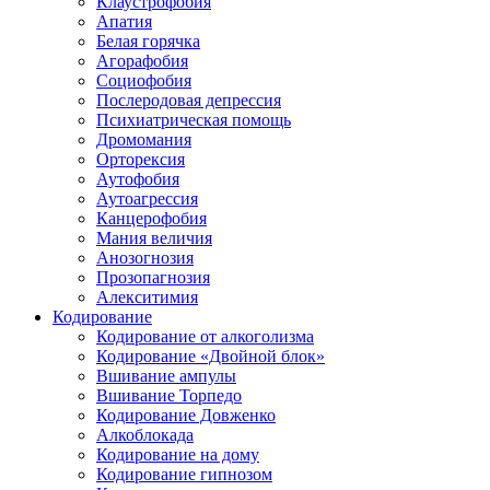
Клаустрофобия
Апатия
Белая горячка
Агорафобия
Социофобия
Послеродовая депрессия
Психиатрическая помощь
Дромомания
Орторексия
Аутофобия
Аутоагрессия
Канцерофобия
Мания величия
Анозогнозия
Прозопагнозия
Алекситимия
Кодирование
Кодирование от алкоголизма
Кодирование «Двойной блок»
Вшивание ампулы
Вшивание Торпедо
Кодирование Довженко
Алкоблокада
Кодирование на дому
Кодирование гипнозом