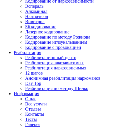
Кодирование от наркозависимости
Эспераль
Алкоминал
Налтрексон
Вивитрол
Sit кодирование
Лазерное кодирование
Кодирование по методу Рожнова
Кодирование иглоукалыванием
Кодирование с провокацией
Реабилитация
Реабилитационный центр
Реабилитация алкозависимых
Реабилитация наркозависимых
12 шагов
Анонимная реабилитация наркоманов
Day Top
Реабилитация по методу Шичко
Информация
О нас
Все услуги
Отзывы
Контакты
Тесты
Галерея