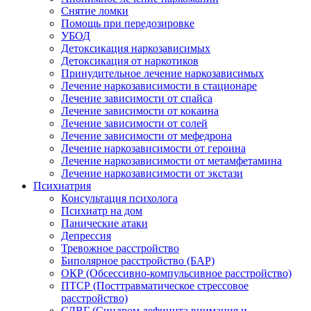
Снятие ломки
Помощь при передозировке
УБОД
Детоксикация наркозависимых
Детоксикация от наркотиков
Принудительное лечение наркозависимых
Лечение наркозависимости в стационаре
Лечение зависимости от спайса
Лечение зависимости от кокаина
Лечение зависимости от солей
Лечение зависимости от мефедрона
Лечение наркозависимости от героина
Лечение наркозависимости от метамфетамина
Лечение наркозависимости от экстази
Психиатрия
Консультация психолога
Психиатр на дом
Панические атаки
Депрессия
Тревожное расстройство
Биполярное расстройство (БАР)
ОКР (Обсессивно-компульсивное расстройство)
ПТСР (Посттравматическое стрессовое
расстройство)
СДВГ (Синдром дефицита внимания и