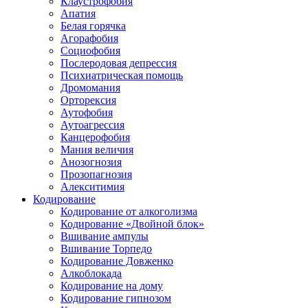
Клаустрофобия
Апатия
Белая горячка
Агорафобия
Социофобия
Послеродовая депрессия
Психиатрическая помощь
Дромомания
Орторексия
Аутофобия
Аутоагрессия
Канцерофобия
Мания величия
Анозогнозия
Прозопагнозия
Алекситимия
Кодирование
Кодирование от алкоголизма
Кодирование «Двойной блок»
Вшивание ампулы
Вшивание Торпедо
Кодирование Довженко
Алкоблокада
Кодирование на дому
Кодирование гипнозом