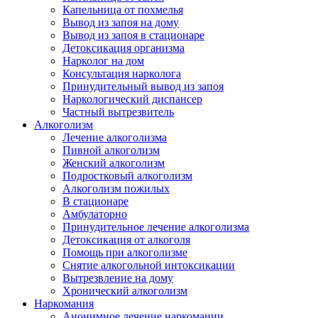
Капельница от похмелья
Вывод из запоя на дому
Вывод из запоя в стационаре
Детоксикация организма
Нарколог на дом
Консультация нарколога
Принудительный вывод из запоя
Наркологический диспансер
Частный вытрезвитель
Алкоголизм
Лечение алкоголизма
Пивной алкоголизм
Женский алкоголизм
Подростковый алкоголизм
Алкоголизм пожилых
В стационаре
Амбулаторно
Принудительное лечение алкоголизма
Детоксикация от алкоголя
Помощь при алкоголизме
Снятие алкогольной интоксикации
Вытрезвление на дому
Хронический алкоголизм
Наркомания
Анонимное лечение наркомании