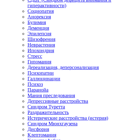
гиперактивности)
Социопатия
Анорексия
Булимия
Деменция
Эпилепсия
Шизофрения
Неврастения
Ипохондрия
Стресс
Гипомания
Дереализация, деперсонализация
Психопатии
Галлюцинации
Психоз
Паранойа
Мания преследования
Депрессивные расстройства
Синдром Туретта
Раздражительность
Истерические расстройства (истерия)
Синдром Мюнхгаузена
Дисфория
Клептомания