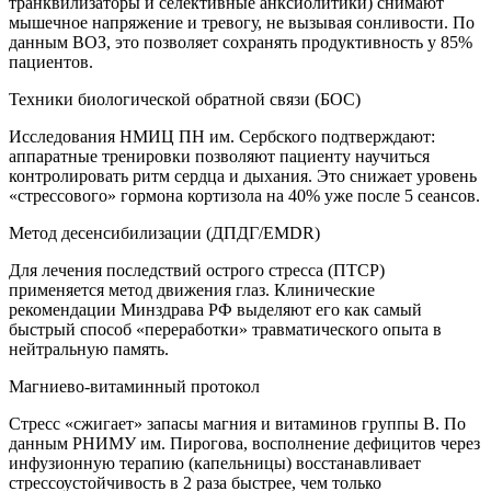
транквилизаторы и селективные анксиолитики) снимают
мышечное напряжение и тревогу, не вызывая сонливости. По
данным ВОЗ, это позволяет сохранять продуктивность у 85%
пациентов.
Техники биологической обратной связи (БОС)
Исследования НМИЦ ПН им. Сербского подтверждают:
аппаратные тренировки позволяют пациенту научиться
контролировать ритм сердца и дыхания. Это снижает уровень
«стрессового» гормона кортизола на 40% уже после 5 сеансов.
Метод десенсибилизации (ДПДГ/EMDR)
Для лечения последствий острого стресса (ПТСР)
применяется метод движения глаз. Клинические
рекомендации Минздрава РФ выделяют его как самый
быстрый способ «переработки» травматического опыта в
нейтральную память.
Магниево-витаминный протокол
Стресс «сжигает» запасы магния и витаминов группы B. По
данным РНИМУ им. Пирогова, восполнение дефицитов через
инфузионную терапию (капельницы) восстанавливает
стрессоустойчивость в 2 раза быстрее, чем только