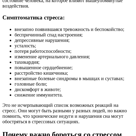
состояние человека, на которое влияют вышеупомянутые
воздействия.
Симптоматика стресса:
внезапно появившаяся тревожность и беспокойство;
беспричинный спад настроения;
депрессивные нарушения;
усталость;
потеря работоспособности;
изменение артериального давления;
тахикардия;
повышенное сердцебиение;
расстройство кишечника;
внезапные болевые синдромы в мышцах и суставах;
головные боли;
дискомфорт в животе;
снижение иммунитета.
Это не исчерпывающий список возможных реакций на
стресс. Они могут быть разными у разных людей, но важно
помнить, что хронические недуги и нарушения сна могут
обостряться в стрессовых ситуациях.
Почему важно бороться со стрессом