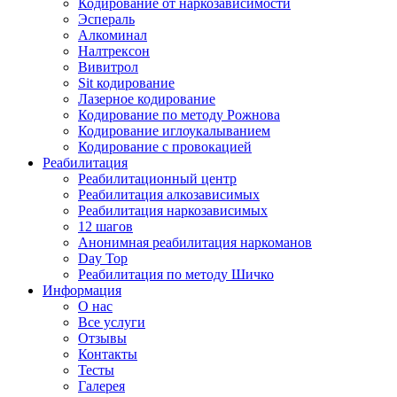
Кодирование от наркозависимости
Эспераль
Алкоминал
Налтрексон
Вивитрол
Sit кодирование
Лазерное кодирование
Кодирование по методу Рожнова
Кодирование иглоукалыванием
Кодирование с провокацией
Реабилитация
Реабилитационный центр
Реабилитация алкозависимых
Реабилитация наркозависимых
12 шагов
Анонимная реабилитация наркоманов
Day Top
Реабилитация по методу Шичко
Информация
О нас
Все услуги
Отзывы
Контакты
Тесты
Галерея