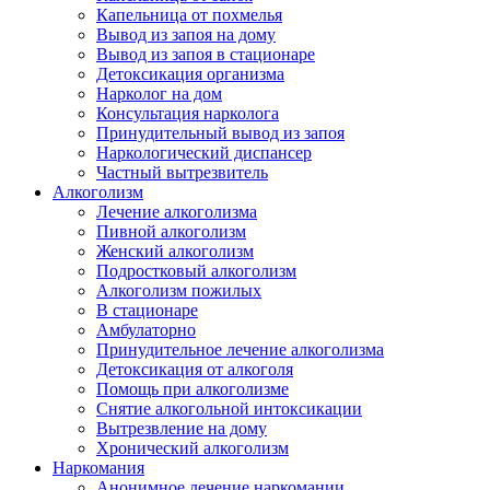
Капельница от похмелья
Вывод из запоя на дому
Вывод из запоя в стационаре
Детоксикация организма
Нарколог на дом
Консультация нарколога
Принудительный вывод из запоя
Наркологический диспансер
Частный вытрезвитель
Алкоголизм
Лечение алкоголизма
Пивной алкоголизм
Женский алкоголизм
Подростковый алкоголизм
Алкоголизм пожилых
В стационаре
Амбулаторно
Принудительное лечение алкоголизма
Детоксикация от алкоголя
Помощь при алкоголизме
Снятие алкогольной интоксикации
Вытрезвление на дому
Хронический алкоголизм
Наркомания
Анонимное лечение наркомании