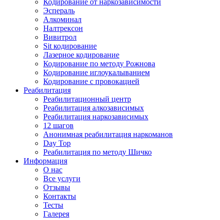
Кодирование от наркозависимости
Эспераль
Алкоминал
Налтрексон
Вивитрол
Sit кодирование
Лазерное кодирование
Кодирование по методу Рожнова
Кодирование иглоукалыванием
Кодирование с провокацией
Реабилитация
Реабилитационный центр
Реабилитация алкозависимых
Реабилитация наркозависимых
12 шагов
Анонимная реабилитация наркоманов
Day Top
Реабилитация по методу Шичко
Информация
О нас
Все услуги
Отзывы
Контакты
Тесты
Галерея