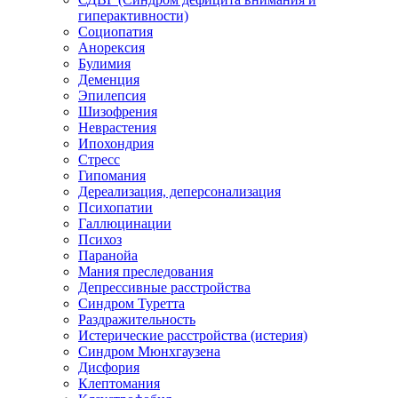
гиперактивности)
Социопатия
Анорексия
Булимия
Деменция
Эпилепсия
Шизофрения
Неврастения
Ипохондрия
Стресс
Гипомания
Дереализация, деперсонализация
Психопатии
Галлюцинации
Психоз
Паранойа
Мания преследования
Депрессивные расстройства
Синдром Туретта
Раздражительность
Истерические расстройства (истерия)
Синдром Мюнхгаузена
Дисфория
Клептомания