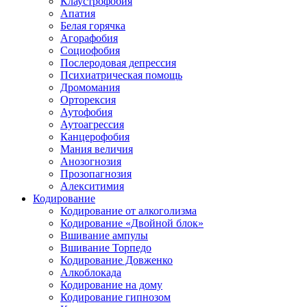
Клаустрофобия
Апатия
Белая горячка
Агорафобия
Социофобия
Послеродовая депрессия
Психиатрическая помощь
Дромомания
Орторексия
Аутофобия
Аутоагрессия
Канцерофобия
Мания величия
Анозогнозия
Прозопагнозия
Алекситимия
Кодирование
Кодирование от алкоголизма
Кодирование «Двойной блок»
Вшивание ампулы
Вшивание Торпедо
Кодирование Довженко
Алкоблокада
Кодирование на дому
Кодирование гипнозом