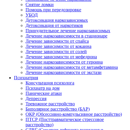
Снятие ломки
Помощь при передозировке
УБОД
Детоксикация наркозависимых
Детоксикация от наркотиков
Принудительное лечение наркозависимых
Лечение наркозависимости в стационаре
Лечение зависимости от спайса
Лечение зависимости от кокаина
Лечение зависимости от солей
Лечение зависимости от мефедрона
Лечение наркозависимости от героина
Лечение наркозависимости от метамфетамина
Лечение наркозависимости от экстази
Психиатрия
Консультация психолога
Психиатр на дом
Панические атаки
Депрессия
Тревожное расстройство
Биполярное расстройство (БАР)
ОКР (Обсессивно-компульсивное расстройство)
ПТСР (Посттравматическое стрессовое
расстройство)
СДВГ (Синдром дефицита внимания и