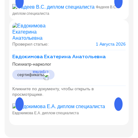
Фадеев В.С.
Фадеев
диплом специалиста
Проверил статью:
1 Августа 2026
Евдокимова Екатерина Анатольевна
Психиатр-нарколог
сертификаты
Кликните по документу, чтобы открыть в
просмотрщике.
Евдокимова Е.А. диплом специалиста
Евдоки