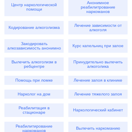
Анонимное
Центр наркологической
реабилитрование
помощи
наркоманов
Лечение зависимости от
Кодирование алкоголизма
алкоголя
Закодировать
Курс капельниц при запое
алкозависимость анонимно
Вылечить алкоголизм в
Принудительно вылечить
ребцентре
алкоголика
Помощь при ломке
Лечение запоя в клинике
Нарколог на дом
Лечение тяжелого запоя
Реабилитация в
Наркологический кабинет
стационаре
Реабилитирование
Вылечить наркоманию
наркоманов