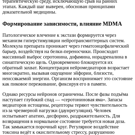
терапевтическую среду, исключающую срыв на ранних
этапах. Каждый шаг выверен, обоснован принципами
доказательной медицины.
Формирование зависимости, влияние MDMA
Патологическое влечение к экстази формируется через
механизм гиперстимуляции нейротрансмиттерных систем.
Молекула препарата проникает через гематоэнцефалический
барьер, воздействуя на белки-переносчики. Происходит
массивный выброс серотонина, дофамина, норадреналина в
синаптическую щель. Одновременно блокируется их
обратный захват. Концентрация нейромедиаторов возрастает
многократно, вызывая ощущение эйфории, близости,
неиссякаемой энергии. Организм воспринимает это состояние
как пиковое переживание, фиксируя его в памяти.
Однако ресурсы нейронов ограничены. После фазы подъёма
наступает глубокий спад — «серотониновая яма». Запасы
медиаторов истощены, рецепторы теряют чувствительность
из-за чрезмерной нагрузки (даунрегуляция). Человек
испытывает апатию, дисфорию, раздражительность. Для
возвращения в нормальное состояние требуется новая доза.
Так замыкается порочный круг. Регулярное воздействие
токсина ведёт к окислительному стрессу, разрушению