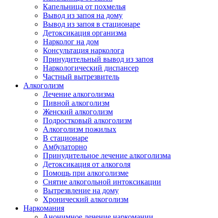
Капельница от похмелья
Вывод из запоя на дому
Вывод из запоя в стационаре
Детоксикация организма
Нарколог на дом
Консультация нарколога
Принудительный вывод из запоя
Наркологический диспансер
Частный вытрезвитель
Алкоголизм
Лечение алкоголизма
Пивной алкоголизм
Женский алкоголизм
Подростковый алкоголизм
Алкоголизм пожилых
В стационаре
Амбулаторно
Принудительное лечение алкоголизма
Детоксикация от алкоголя
Помощь при алкоголизме
Снятие алкогольной интоксикации
Вытрезвление на дому
Хронический алкоголизм
Наркомания
Анонимное лечение наркомании