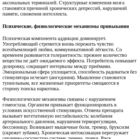
аксональных терминалей. Структурные изменения мозга
становятся причиной хронических депрессий, нарушений
памяти, снижения интеллекта.
Психические, физиологические механизмы привыкания
Психическая компонента аддикции доминирует.
Употребляющий стремится вновь пережить чувство
всеобъемлющей любви, коммуникативной лёгкости. Со
временем развивается толерантность: прежнее количество
вещества не даёт ожидаемого эффекта. Потребитель повышает
дозировку, сокращает интервалы между приёмами.
Эмоциональная сфера уплощается, способность радоваться без
стимулятора исчезает (ангедония). Мышление становится
туннельным, все жизненные приоритеты смещаются в
сторону поиска наркотика.
Физиологические механизмы связаны с нарушением
гомеостаза. Организм привыкает функционировать в
условиях искусственной стимуляции. Отмена препарата
вызывает вегетативную нестабильность: колебания
артериального давления, нарушения терморегуляции,
бессонницу. Возникают мышечные боли, тремор, бруксизм
(скрежет зубами). Хроническая интоксикация перегружает
сердечно-сосудистую систему, печень, почки. Риск