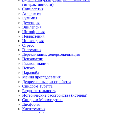
гиперактивности)
Социопатия
Анорексия
Булимия
Деменция
Эпилепсия
Шизофрения
Неврастения
Ипохондрия
Стресс
Гипомания
Дереализация, деперсонализация
Психопатии
Галлюцинации
Психоз
Паранойа
Мания преследования
Депрессивные расстройства
Синдром Туретта
Раздражительность
Истерические расстройства (истерия)
Синдром Мюнхгаузена
Дисфория
Клептомания