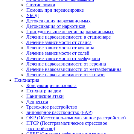
Снятие ломки
Помощь при передозировке
УБОД
Детоксикация наркозависимых
Детоксикация от наркотиков
Принудительное лечение наркозависимых
Лечение наркозависимости в стационаре
Лечение зависимости от спайса
Лечение зависимости от кокаина
Лечение зависимости от солей
Лечение зависимости от мефедрона
Лечение наркозависимости от героина
Лечение наркозависимости от метамфетамина
Лечение наркозависимости от экстази
Психиатрия
Консультация психолога
Психиатр на дом
Панические атаки
Депрессия
Тревожное расстройство
Биполярное расстройство (БАР)
ОКР (Обсессивно-компульсивное расстройство)
ПТСР (Посттравматическое стрессовое
расстройство)
СДВГ (Синдром дефицита внимания и