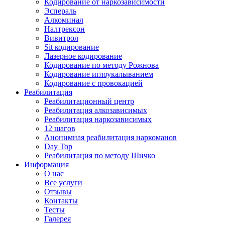
Кодирование от наркозависимости
Эспераль
Алкоминал
Налтрексон
Вивитрол
Sit кодирование
Лазерное кодирование
Кодирование по методу Рожнова
Кодирование иглоукалыванием
Кодирование с провокацией
Реабилитация
Реабилитационный центр
Реабилитация алкозависимых
Реабилитация наркозависимых
12 шагов
Анонимная реабилитация наркоманов
Day Top
Реабилитация по методу Шичко
Информация
О нас
Все услуги
Отзывы
Контакты
Тесты
Галерея