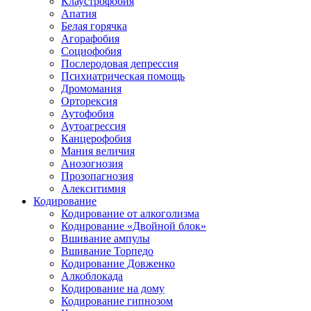
Клаустрофобия
Апатия
Белая горячка
Агорафобия
Социофобия
Послеродовая депрессия
Психиатрическая помощь
Дромомания
Орторексия
Аутофобия
Аутоагрессия
Канцерофобия
Мания величия
Анозогнозия
Прозопагнозия
Алекситимия
Кодирование
Кодирование от алкоголизма
Кодирование «Двойной блок»
Вшивание ампулы
Вшивание Торпедо
Кодирование Довженко
Алкоблокада
Кодирование на дому
Кодирование гипнозом