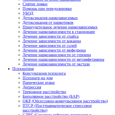
Снятие ломки
Помощь при передозировке
УБОД
Детоксикация наркозависимых
Детоксикация от наркотиков
Принудительное лечение наркозависимых
Лечение наркозависимости в стационаре
Лечение зависимости от спайса
Лечение зависимости от кокаина
Лечение зависимости от солей
Лечение зависимости от мефедрона
Лечение наркозависимости от героина
Лечение наркозависимости от метамфетамина
Лечение наркозависимости от экстази
Психиатрия
Консультация психолога
Психиатр на дом
Панические атаки
Депрессия
Тревожное расстройство
Биполярное расстройство (БАР)
ОКР (Обсессивно-компульсивное расстройство)
ПТСР (Посттравматическое стрессовое
расстройство)
СДВГ (Синдром дефицита внимания и