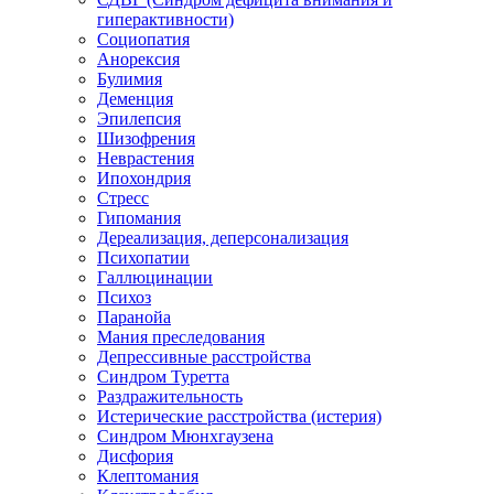
гиперактивности)
Социопатия
Анорексия
Булимия
Деменция
Эпилепсия
Шизофрения
Неврастения
Ипохондрия
Стресс
Гипомания
Дереализация, деперсонализация
Психопатии
Галлюцинации
Психоз
Паранойа
Мания преследования
Депрессивные расстройства
Синдром Туретта
Раздражительность
Истерические расстройства (истерия)
Синдром Мюнхгаузена
Дисфория
Клептомания