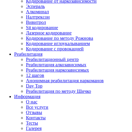
Кодирование от наркозависимости
Эспераль
Алкоминал
Налтрексон
Вивитрол
Sit кодирование
Лазерное кодирование
Кодирование по методу Рожнова
Кодирование иглоукалыванием
Кодирование с провокацией
Реабилитация
Реабилитационный центр
Реабилитация алкозависимых
Реабилитация наркозависимых
12 шагов
Анонимная реабилитация наркоманов
Day Top
Реабилитация по методу Шичко
Информация
О нас
Все услуги
Отзывы
Контакты
Тесты
Галерея