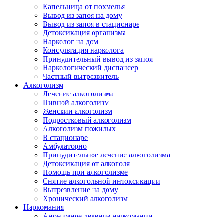
Капельница от похмелья
Вывод из запоя на дому
Вывод из запоя в стационаре
Детоксикация организма
Нарколог на дом
Консультация нарколога
Принудительный вывод из запоя
Наркологический диспансер
Частный вытрезвитель
Алкоголизм
Лечение алкоголизма
Пивной алкоголизм
Женский алкоголизм
Подростковый алкоголизм
Алкоголизм пожилых
В стационаре
Амбулаторно
Принудительное лечение алкоголизма
Детоксикация от алкоголя
Помощь при алкоголизме
Снятие алкогольной интоксикации
Вытрезвление на дому
Хронический алкоголизм
Наркомания
Анонимное лечение наркомании