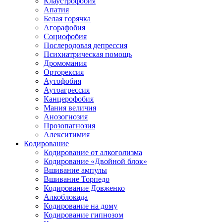
Клаустрофобия
Апатия
Белая горячка
Агорафобия
Социофобия
Послеродовая депрессия
Психиатрическая помощь
Дромомания
Орторексия
Аутофобия
Аутоагрессия
Канцерофобия
Мания величия
Анозогнозия
Прозопагнозия
Алекситимия
Кодирование
Кодирование от алкоголизма
Кодирование «Двойной блок»
Вшивание ампулы
Вшивание Торпедо
Кодирование Довженко
Алкоблокада
Кодирование на дому
Кодирование гипнозом