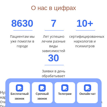
О нас в цифрах
8630
7
10+
Пациентам мы
Лет успешно
сертифицированных
уже помогли в
лечим разные
наркологов и
городе
виды
психиатров
зависимостей
30
Заявки в день
обрабатывает
клиника
Нужна помощь прямо сейчас? Бесплатная консультация
Бесплатный
Срочный
Телеграм
Онлайн чат
нарколога
звонок
звонок
Отвечаем на вопросы по зависимости, лечению и реабилитации.
Подберем безопасный и анонимный формат помощи под вашу