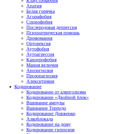
Клаустрофобия
Апатия
Белая горячка
Агорафобия
Социофобия
Послеродовая депрессия
Психиатрическая помощь
Дромомания
Орторексия
Аутофобия
Аутоагрессия
Канцерофобия
Мания величия
Анозогнозия
Прозопагнозия
Алекситимия
Кодирование
Кодирование от алкоголизма
Кодирование «Двойной блок»
Вшивание ампулы
Вшивание Торпедо
Кодирование Довженко
Алкоблокада
Кодирование на дому
Кодирование гипнозом