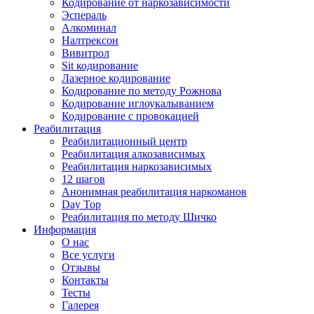
Кодирование от наркозависимости
Эспераль
Алкоминал
Налтрексон
Вивитрол
Sit кодирование
Лазерное кодирование
Кодирование по методу Рожнова
Кодирование иглоукалыванием
Кодирование с провокацией
Реабилитация
Реабилитационный центр
Реабилитация алкозависимых
Реабилитация наркозависимых
12 шагов
Анонимная реабилитация наркоманов
Day Top
Реабилитация по методу Шичко
Информация
О нас
Все услуги
Отзывы
Контакты
Тесты
Галерея