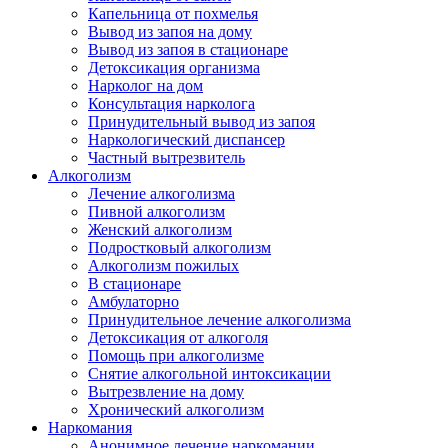
Капельница от похмелья
Вывод из запоя на дому
Вывод из запоя в стационаре
Детоксикация организма
Нарколог на дом
Консультация нарколога
Принудительный вывод из запоя
Наркологический диспансер
Частный вытрезвитель
Алкоголизм
Лечение алкоголизма
Пивной алкоголизм
Женский алкоголизм
Подростковый алкоголизм
Алкоголизм пожилых
В стационаре
Амбулаторно
Принудительное лечение алкоголизма
Детоксикация от алкоголя
Помощь при алкоголизме
Снятие алкогольной интоксикации
Вытрезвление на дому
Хронический алкоголизм
Наркомания
Анонимное лечение наркомании