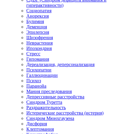
гиперактивности)
Социопатия
Анорексия
Булимия
Деменция
Эпилепсия
Шизофрения
Неврастения
Ипохондрия
Стресс
Гипомания
Дереализация, деперсонализация
Психопатии
Галлюцинации
Психоз
Паранойа
Мания преследования
Депрессивные расстройства
Синдром Туретта
Раздражительность
Истерические расстройства (истерия)
Синдром Мюнхгаузена
Дисфория
Клептомания