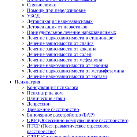
Снятие ломки
Помощь при передозировке
УБОД
Детоксикация наркозависимых
Детоксикация от наркотиков
Принудительное лечение наркозависимых
Лечение наркозависимости в стационаре
Лечение зависимости от спайса
Лечение зависимости от кокаина
Лечение зависимости от солей
Лечение зависимости от мефедрона
Лечение наркозависимости от героина
Лечение наркозависимости от метамфетамина
Лечение наркозависимости от экстази
Психиатрия
Консультация психолога
Психиатр на дом
Панические атаки
Депрессия
Тревожное расстройство
Биполярное расстройство (БАР)
ОКР (Обсессивно-компульсивное расстройство)
ПТСР (Посттравматическое стрессовое
расстройство)
СДВГ (Синдром дефицита внимания и