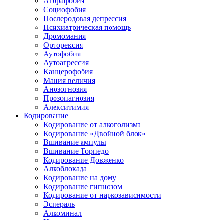
Агорафобия
Социофобия
Послеродовая депрессия
Психиатрическая помощь
Дромомания
Орторексия
Аутофобия
Аутоагрессия
Канцерофобия
Мания величия
Анозогнозия
Прозопагнозия
Алекситимия
Кодирование
Кодирование от алкоголизма
Кодирование «Двойной блок»
Вшивание ампулы
Вшивание Торпедо
Кодирование Довженко
Алкоблокада
Кодирование на дому
Кодирование гипнозом
Кодирование от наркозависимости
Эспераль
Алкоминал