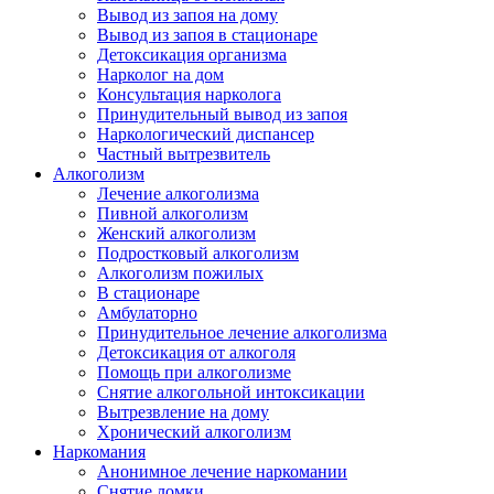
Вывод из запоя на дому
Вывод из запоя в стационаре
Детоксикация организма
Нарколог на дом
Консультация нарколога
Принудительный вывод из запоя
Наркологический диспансер
Частный вытрезвитель
Алкоголизм
Лечение алкоголизма
Пивной алкоголизм
Женский алкоголизм
Подростковый алкоголизм
Алкоголизм пожилых
В стационаре
Амбулаторно
Принудительное лечение алкоголизма
Детоксикация от алкоголя
Помощь при алкоголизме
Снятие алкогольной интоксикации
Вытрезвление на дому
Хронический алкоголизм
Наркомания
Анонимное лечение наркомании
Снятие ломки