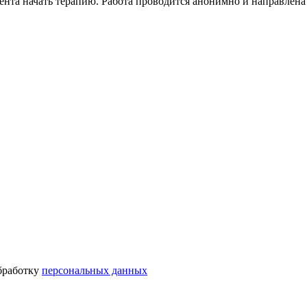
нта начать терапию. Работа проводится анонимно и направлена 
бработку
персональных данных