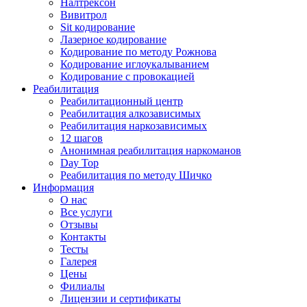
Налтрексон
Вивитрол
Sit кодирование
Лазерное кодирование
Кодирование по методу Рожнова
Кодирование иглоукалыванием
Кодирование с провокацией
Реабилитация
Реабилитационный центр
Реабилитация алкозависимых
Реабилитация наркозависимых
12 шагов
Анонимная реабилитация наркоманов
Day Top
Реабилитация по методу Шичко
Информация
О нас
Все услуги
Отзывы
Контакты
Тесты
Галерея
Цены
Филиалы
Лицензии и сертификаты