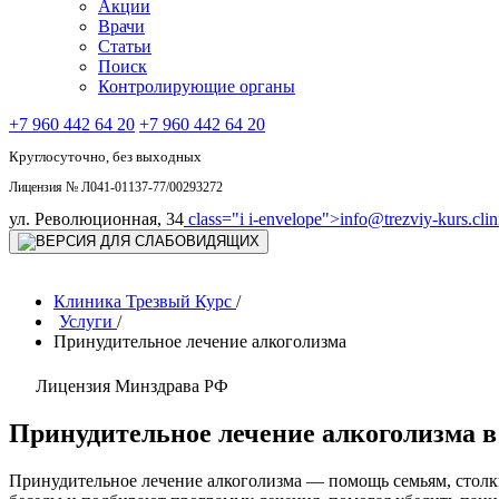
Акции
Врачи
Статьи
Поиск
Контролирующие органы
+7 960 442 64 20
+7 960 442 64 20
Круглосуточно, без выходных
Лицензия № Л041-01137-77/00293272
ул. Революционная, 34
class="i i-envelope">
info@trezviy-kurs.clin
Клиника Трезвый Курс
/
Услуги
/
Принудительное лечение алкоголизма
Лицензия Минздрава РФ
Принудительное лечение алкоголизма в
Принудительное лечение алкоголизма — помощь семьям, столк