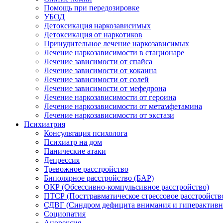
Помощь при передозировке
УБОД
Детоксикация наркозависимых
Детоксикация от наркотиков
Принудительное лечение наркозависимых
Лечение наркозависимости в стационаре
Лечение зависимости от спайса
Лечение зависимости от кокаина
Лечение зависимости от солей
Лечение зависимости от мефедрона
Лечение наркозависимости от героина
Лечение наркозависимости от метамфетамина
Лечение наркозависимости от экстази
Психиатрия
Консультация психолога
Психиатр на дом
Панические атаки
Депрессия
Тревожное расстройство
Биполярное расстройство (БАР)
ОКР (Обсессивно-компульсивное расстройство)
ПТСР (Посттравматическое стрессовое расстройств
СДВГ (Синдром дефицита внимания и гиперактивн
Социопатия
Анорексия