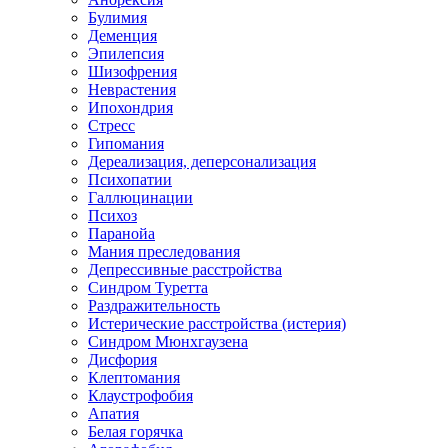
Булимия
Деменция
Эпилепсия
Шизофрения
Неврастения
Ипохондрия
Стресс
Гипомания
Дереализация, деперсонализация
Психопатии
Галлюцинации
Психоз
Паранойа
Мания преследования
Депрессивные расстройства
Синдром Туретта
Раздражительность
Истерические расстройства (истерия)
Синдром Мюнхгаузена
Дисфория
Клептомания
Клаустрофобия
Апатия
Белая горячка