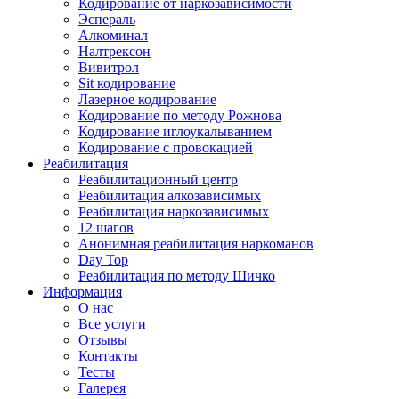
Кодирование от наркозависимости
Эспераль
Алкоминал
Налтрексон
Вивитрол
Sit кодирование
Лазерное кодирование
Кодирование по методу Рожнова
Кодирование иглоукалыванием
Кодирование с провокацией
Реабилитация
Реабилитационный центр
Реабилитация алкозависимых
Реабилитация наркозависимых
12 шагов
Анонимная реабилитация наркоманов
Day Top
Реабилитация по методу Шичко
Информация
О нас
Все услуги
Отзывы
Контакты
Тесты
Галерея