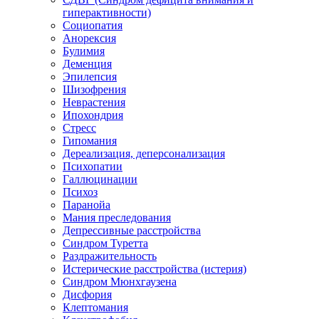
гиперактивности)
Социопатия
Анорексия
Булимия
Деменция
Эпилепсия
Шизофрения
Неврастения
Ипохондрия
Стресс
Гипомания
Дереализация, деперсонализация
Психопатии
Галлюцинации
Психоз
Паранойа
Мания преследования
Депрессивные расстройства
Синдром Туретта
Раздражительность
Истерические расстройства (истерия)
Синдром Мюнхгаузена
Дисфория
Клептомания