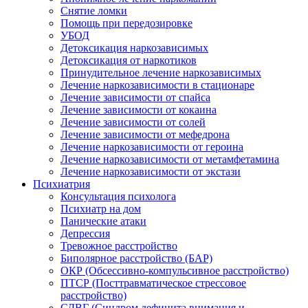
Снятие ломки
Помощь при передозировке
УБОД
Детоксикация наркозависимых
Детоксикация от наркотиков
Принудительное лечение наркозависимых
Лечение наркозависимости в стационаре
Лечение зависимости от спайса
Лечение зависимости от кокаина
Лечение зависимости от солей
Лечение зависимости от мефедрона
Лечение наркозависимости от героина
Лечение наркозависимости от метамфетамина
Лечение наркозависимости от экстази
Психиатрия
Консультация психолога
Психиатр на дом
Панические атаки
Депрессия
Тревожное расстройство
Биполярное расстройство (БАР)
ОКР (Обсессивно-компульсивное расстройство)
ПТСР (Посттравматическое стрессовое
расстройство)
СДВГ (Синдром дефицита внимания и