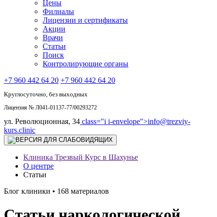
Цены
Филиалы
Лицензии и сертификаты
Акции
Врачи
Статьи
Поиск
Контролирующие органы
+7 960 442 64 20
+7 960 442 64 20
Круглосуточно, без выходных
Лицензия № Л041-01137-77/00293272
ул. Революционная, 34
class="i i-envelope">
info@trezviy-
kurs.clinic
Клиника Трезвый Курс в Шахунье
О центре
Статьи
Блог клиники • 168 материалов
Статьи наркологической