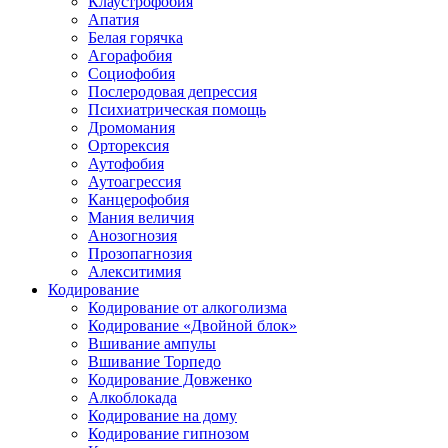
Клаустрофобия
Апатия
Белая горячка
Агорафобия
Социофобия
Послеродовая депрессия
Психиатрическая помощь
Дромомания
Орторексия
Аутофобия
Аутоагрессия
Канцерофобия
Мания величия
Анозогнозия
Прозопагнозия
Алекситимия
Кодирование
Кодирование от алкоголизма
Кодирование «Двойной блок»
Вшивание ампулы
Вшивание Торпедо
Кодирование Довженко
Алкоблокада
Кодирование на дому
Кодирование гипнозом