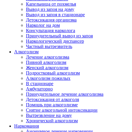
Капельница от похмелья
Вывод из запоя на дому
Вывод из запоя в стационаре
Детоксикация организма
Нарколог на дом
Консультация нарколога
Принудительный вывод из запоя
Наркологический диспансер
Частный вытрезвитель
Алкоголизм
Лечение алкоголизма
Пивной алкоголизм
Женский алкоголизм
Подростковый алкоголизм
Алкоголизм пожилых
В стационаре
Амбулаторно
Принудительное лечение алкоголизма
Детоксикация от алкоголя
Помощь при алкоголизме
Снятие алкогольной интоксикации
Вытрезвление на дому
Хронический алкоголизм
Наркомания
Анонимное лечение наркомании