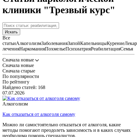
клиники "Трезвый курс"
Искать
Все
статьи
Алкоголизм
Заболевания
Запой
Капельницы
Курение
Лекар
лечения
Наркомания
Похмелье
Психиатрия
Реабилитация
Семья
Сначала новые
Сначала новые
Сначала старые
По популярности
По рейтингу
Найдено статей: 168
07.07.2026
Алкоголизм
Как отказаться от алкоголя самому
Можно ли самостоятельно отказаться от алкоголя, какие
методы помогают преодолеть зависимость и в каких случаях
необходима помощь специалистов.